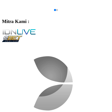
Mitra Kami :