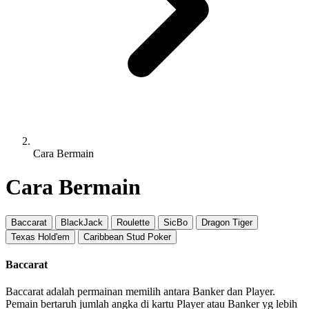
Cara Bermain
Cara Bermain
Baccarat
BlackJack
Roulette
SicBo
Dragon Tiger
Texas Hold'em
Caribbean Stud Poker
Baccarat
Baccarat adalah permainan memilih antara Banker dan Player.
Pemain bertaruh jumlah angka di kartu Player atau Banker yg lebih