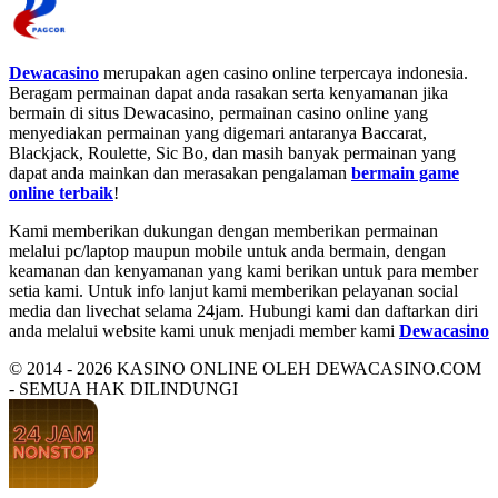
Dewacasino
merupakan agen casino online terpercaya indonesia.
Beragam permainan dapat anda rasakan serta kenyamanan jika
bermain di situs Dewacasino, permainan casino online yang
menyediakan permainan yang digemari antaranya Baccarat,
Blackjack, Roulette, Sic Bo, dan masih banyak permainan yang
dapat anda mainkan dan merasakan pengalaman
bermain game
online terbaik
!
Kami memberikan dukungan dengan memberikan permainan
melalui pc/laptop maupun mobile untuk anda bermain, dengan
keamanan dan kenyamanan yang kami berikan untuk para member
setia kami. Untuk info lanjut kami memberikan pelayanan social
media dan livechat selama 24jam. Hubungi kami dan daftarkan diri
anda melalui website kami unuk menjadi member kami
Dewacasino
© 2014 - 2026 KASINO ONLINE OLEH DEWACASINO.COM
- SEMUA HAK DILINDUNGI