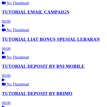
No Thumbnail
TUTORIAL EMAIL CAMPAIGN
00:00
No Thumbnail
TUTORIAL LIAT BONUS SPESIAL LEBARAN
00:00
No Thumbnail
TUTORIAL DEPOSIT BY BNI MOBILE
00:00
No Thumbnail
TUTORIAL DEPOSIT BY BRIMO
00:00