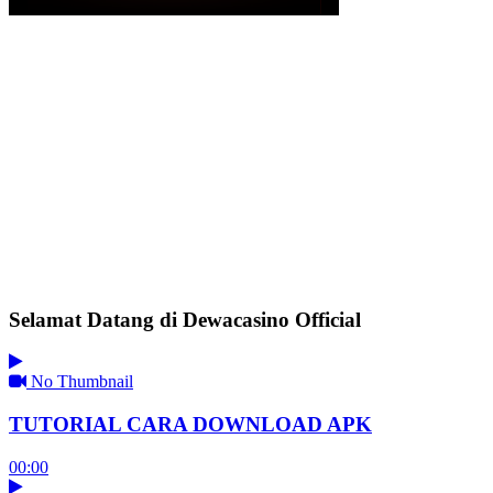
Selamat Datang di Dewacasino Official
No Thumbnail
TUTORIAL CARA DOWNLOAD APK
00:00