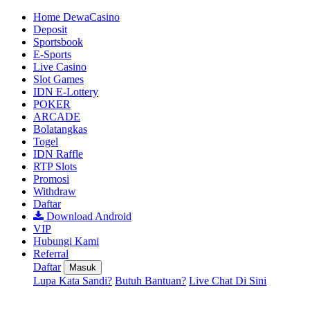
Home DewaCasino
Deposit
Sportsbook
E-Sports
Live Casino
Slot Games
IDN E-Lottery
POKER
ARCADE
Bolatangkas
Togel
IDN Raffle
RTP Slots
Promosi
Withdraw
Daftar
Download Android
VIP
Hubungi Kami
Referral
Daftar
Masuk
Lupa Kata Sandi?
Butuh Bantuan?
Live Chat Di Sini