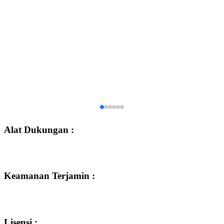
Alat Dukungan :
Keamanan Terjamin :
Lisensi :