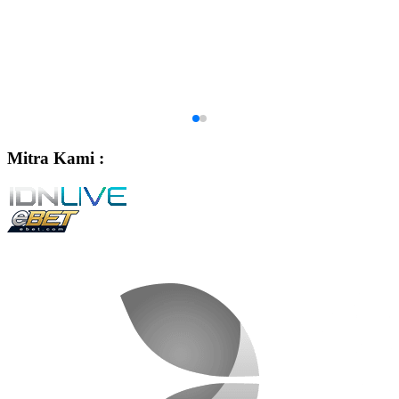
Mitra Kami :