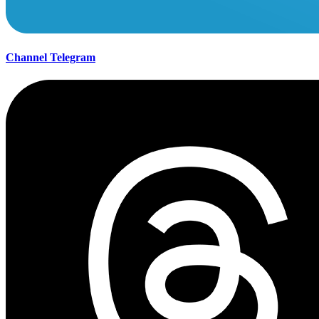
Channel Telegram