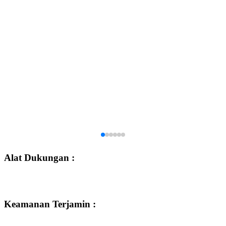
Alat Dukungan :
Keamanan Terjamin :