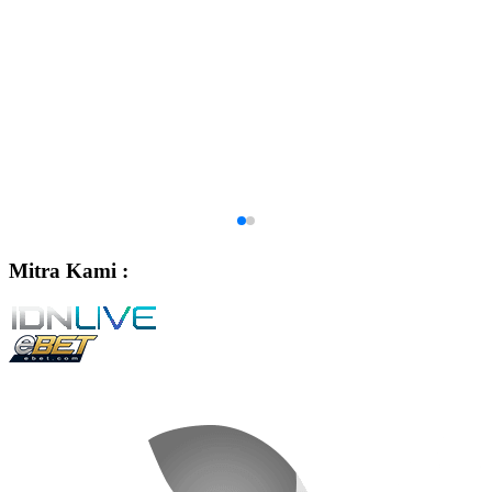
Mitra Kami :