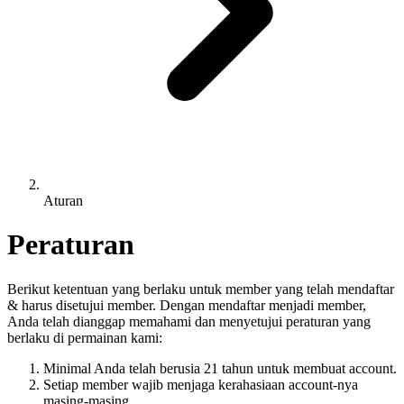
Aturan
Peraturan
Berikut ketentuan yang berlaku untuk member yang telah mendaftar
& harus disetujui member. Dengan mendaftar menjadi member,
Anda telah dianggap memahami dan menyetujui peraturan yang
berlaku di permainan kami:
Minimal Anda telah berusia 21 tahun untuk membuat account.
Setiap member wajib menjaga kerahasiaan account-nya
masing-masing.