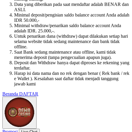
Data yang diberikan pada saat mendaftar adalah BENAR dan
ASLI.
Minimal deposit/pengisian saldo balance account Anda adalah
IDR 50.000,-
Minimal withdraw/penarikan saldo balance account Anda
adalah IDR. 25.000,-.
Untuk penarikan dana (withdraw) dapat dilakukan setiap hari
selama website tidak sedang maintenance dan bank tidak
offline.
Saat Bank sedang maintenance atau offline, kami tidak
menerima deposit (tanpa pengecualian apapun juga).
Deposit dan Withdraw hanya dapat diproses ke rekening yang
terdaftar.
Harap isi data nama dan no rek dengan benar ( Rek bank / rek
e Wallet ). Kesalahan saat daftar tidak menjadi tanggung
jawab kami
Beranda
DAFTAR
Promosi
Live Chat