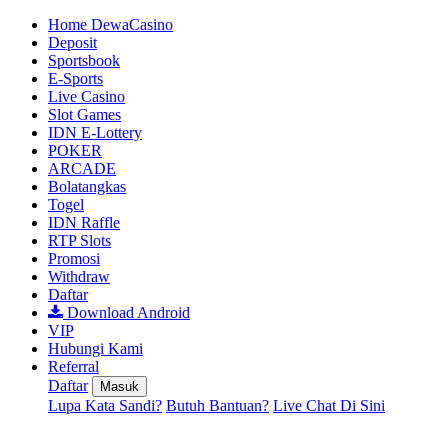
Home DewaCasino
Deposit
Sportsbook
E-Sports
Live Casino
Slot Games
IDN E-Lottery
POKER
ARCADE
Bolatangkas
Togel
IDN Raffle
RTP Slots
Promosi
Withdraw
Daftar
Download Android
VIP
Hubungi Kami
Referral
Daftar
Masuk
Lupa Kata Sandi?
Butuh Bantuan?
Live Chat Di Sini